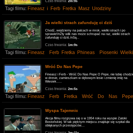
Czas trwania:
2m:9s
Tagi filmu:
Fineasz
i
Ferb
Fretka
Masz
Urodziny
Ja wielki strach zafunduję ci dziś
Chodź, wejdziemy na palcach w mrok, wielki strach i po
sprawie!/nZły wilk nas może schrupać na raz, wielki strach
zafunduję ci dziś./nSą...
Czas trwania:
1m:9s
Tagi filmu:
Fineasz
Ferb
Fretka
Phineas
Piosenki
Wielk
Wróć Do Nas Pepe
Fineasz i Ferb - Wróć Do Nas Pepe O Pepe, nie lubię chodzi
w dresie, zamieszkam w dębowym lesie i zmienię imię na
Wiesiek......
Czas trwania:
2m:5s
Tagi filmu:
Fineasz
Ferb
Fretka
Wróć
Do
Nas
Pep
Wyspa Tajemnic
Akcja filmu rozgrywa się o w 1954 roku na wyspie Zatoki
Bostońskiej. W tak pięknym miejscu znajduje się szpital dla
obłąkanych przestępców....
Czas trwania:
2m:11s