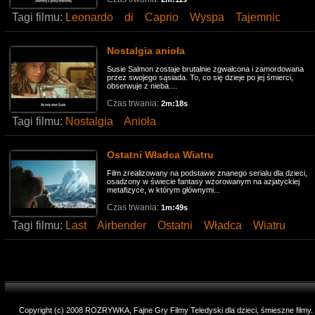
Tagi filmu:
Leonardo
di
Caprio
Wyspa
Tajemnic
Nostalgia anioła
Susie Salmon zostaje brutalnie zgwałcona i zamordowana
przez swojego sąsiada. To, co się dzieje po jej śmierci,
obserwuje z nieba....
Czas trwania:
2m:18s
Tagi filmu:
Nostalgia
Anioła
Ostatni Władca Wiatru
Film zrealizowany na podstawie znanego serialu dla dzieci,
osadzony w świecie fantasy wzorowanym na azjatyckiej
metafizyce, w którym głównymi...
Czas trwania:
1m:49s
Tagi filmu:
Last
Airbender
Ostatni
Władca
Wiatru
Copyright (c) 2008 ROZRYWKA, Fajne Gry Filmy Teledyski dla dzieci, śmieszne filmy