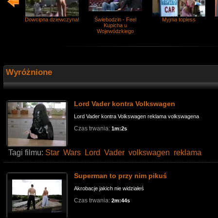
Dowcipna dziewczyna!
Świebodzin - Feel
Myjnia topless
Kupicha u
Wojewódzkiego
Wyróżnione
Lord Vader kontra Volkswagen
Lord Vader kontra Volkswagen reklama volkswagena
Czas trwania:
1m:2s
Tagi filmu:
Star
Wars
Lord
Vader
volkswagen
reklama
Superman to przy nim pikuś
Akrobacje jakich nie widziałeś
Czas trwania:
2m:44s