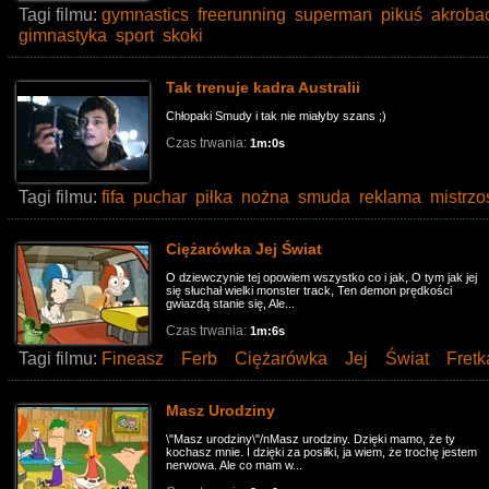
Tagi filmu:
gymnastics
freerunning
superman
pikuś
akroba
gimnastyka
sport
skoki
Tak trenuje kadra Australii
Chłopaki Smudy i tak nie miałyby szans ;)
Czas trwania:
1m:0s
Tagi filmu:
fifa
puchar
piłka
nożna
smuda
reklama
mistrzo
Ciężarówka Jej Świat
O dziewczynie tej opowiem wszystko co i jak, O tym jak jej
się słuchał wielki monster track, Ten demon prędkości
gwiazdą stanie się, Ale...
Czas trwania:
1m:6s
Tagi filmu:
Fineasz
Ferb
Ciężarówka
Jej
Świat
Fretk
Masz Urodziny
\"Masz urodziny\"/nMasz urodziny. Dzięki mamo, że ty
kochasz mnie. I dzięki za posiłki, ja wiem, że trochę jestem
nerwowa. Ale co mam w...